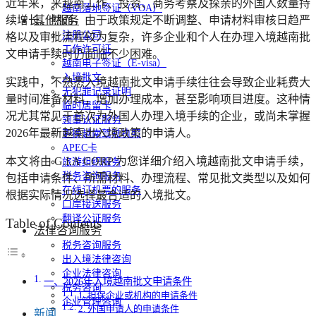
近年来，来越南工作、投资、商务考察及探亲的外国人数量持
越南落地签证（VOA）
续增长。然而，由于政策规定不断调整、申请材料审核日趋严
其他服务
注册公司
格以及审批流程较为复杂，许多企业和个人在办理入境越南批
工作许可证
文申请手续时仍面临不少困难。
越南电子签证（E-visa）
入境批文
实践中，不熟悉入境越南批文申请手续往往会导致企业耗费大
无犯罪记录证明
量时间准备材料，增加办理成本，甚至影响项目进度。这种情
临时居留卡
况尤其常见于首次为外国人办理入境手续的企业，或尚未掌握
领事认证服务
2026年最新越南出入境政策的申请人。
更换越南驾驶执照
APEC卡
本文将由 G.I.A CORP 为您详细介绍入境越南批文申请手续，
旅游组织服务
税务咨询服务
包括申请条件、所需材料、办理流程、常见批文类型以及如何
在线订机票的服务
根据实际情况选择最合适的入境批文。
口岸接送服务
翻译公证服务
Table of Contents
法律咨询服务
税务咨询服务
出入境法律咨询
企业法律咨询
一、2026年入境越南批文申请条件
税务咨询
1. 担保企业或机构的申请条件
企业管理咨询
2. 外国申请人的申请条件
新闻