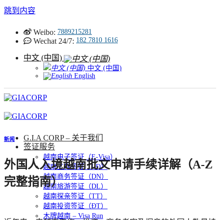
跳到内容
Weibo:
7889215281
182 7810 1616
Wechat 24/7:
中文 (中国)
中文 (中国)
English
G.I.A CORP – 关于我们
新闻
签证服务
越南电子签证（E-Visa）
外国人入境越南批文申请手续详解（A-Z
越南工作签证（LĐ）
越南商务签证（DN）
完整指南）
越南旅游签证（DL）
越南探亲签证（TT）
越南投资签证（ĐT）
木牌越南 – Visa Run