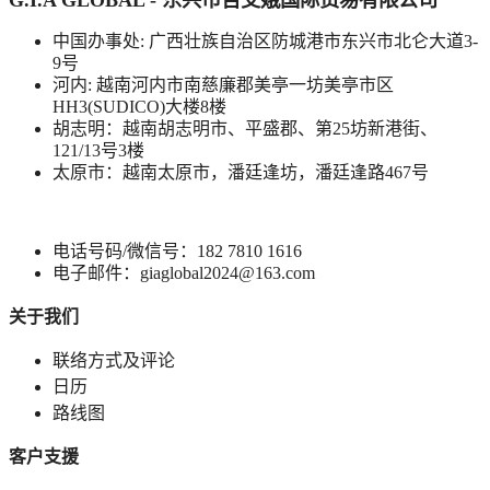
G.I.A GLOBAL - 东兴市吉艾娥国际贸易有限公司
中国办事处: 广西壮族自治区防城港市东兴市北仑大道3-
9号
河内: 越南河内市南慈廉郡美亭一坊美亭市区
HH3(SUDICO)大楼8楼
胡志明：越南胡志明市、平盛郡、第25坊新港街、
121/13号3楼
太原市：越南太原市，潘廷逢坊，潘廷逢路467号
电话号码/微信号：182 7810 1616
电子邮件：giaglobal2024@163.com
关于我们
联络方式及评论
日历
路线图
客户支援