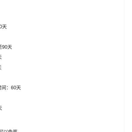
0天
至90天
天
天
时间：60天
天
可以免签。