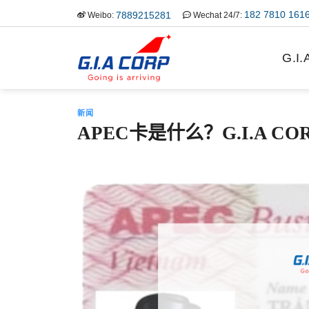
跳
182 7810 161
7889215281
Weibo:
Wechat 24/7:
到
内
G.I
容
新闻
APEC卡是什么？G.I.A C