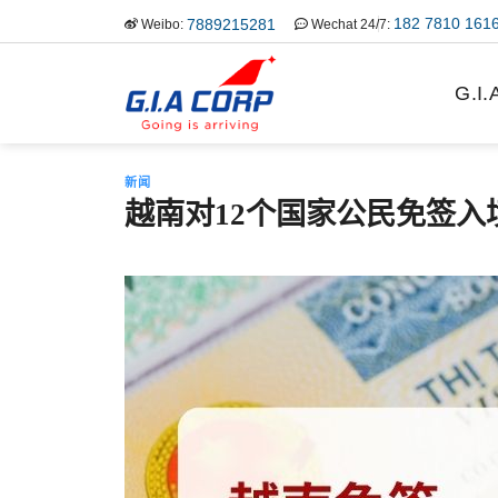
跳
182 7810 161
7889215281
Weibo:
Wechat 24/7:
到
内
G.I
容
新闻
越南对12个国家公民免签入境