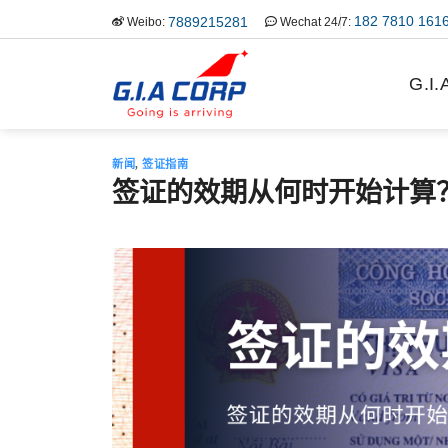
跳
182 7810 161
7889215281
Weibo:
Wechat 24/7:
到
内
G.I
容
新闻
,
签证指南
签证的效期从何时开始计算