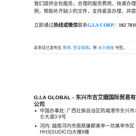
我们提供全包服务，合理的服务费用，快速办理，
例，帮助补齐缺少的文件，支持紧急办理，并提
立即通过
热线或微信
联系
G.I.A CORP
：
182 781
此条目已发布在
新闻
,
签证指南
。将
永久链接
书签。
G.I.A GLOBAL - 东兴市吉艾娥国际贸易
公司
中国办事处: 广西壮族自治区防城港市东兴市
仑大道3-9号
河内: 越南河内市南慈廉郡美亭一坊美亭市区
HH3(SUDICO)大楼8楼