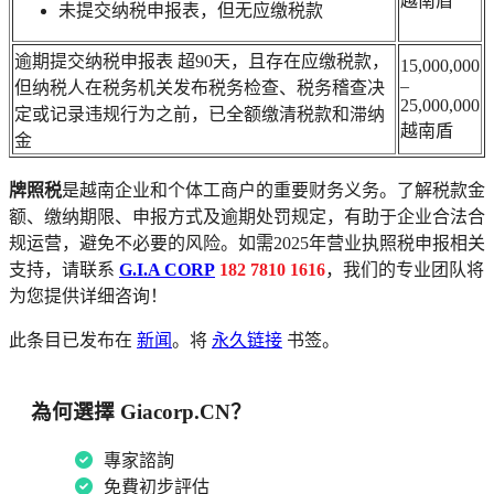
越南盾
未提交纳税申报表，但无应缴税款
逾期提交纳税申报表 超90天，且存在应缴税款，
15,000,000
–
但纳税人在税务机关发布税务检查、税务稽查决
25,000,000
定或记录违规行为之前，已全额缴清税款和滞纳
越南盾
金
牌照税
是越南企业和个体工商户的重要财务义务。了解税款金
额、缴纳期限、申报方式及逾期处罚规定，有助于企业合法合
规运营，避免不必要的风险。如需2025年营业执照税申报相关
支持，请联系
G.I.A CORP
182 7810 1616
，我们的专业团队将
为您提供详细咨询！
此条目已发布在
新闻
。将
永久链接
书签。
為何選擇 Giacorp.CN？
專家諮詢
免費初步評估