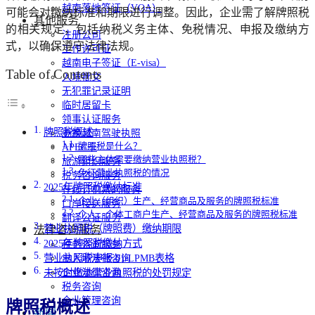
越南落地签证（VOA）
可能会对缴纳标准和期限进行调整。因此，企业需了解牌照税
其他服务
的相关规定，包括纳税义务主体、免税情况、申报及缴纳方
注册公司
式，以确保遵守法律法规。
工作许可证
越南电子签证（E-visa）
Table of Contents
入境批文
无犯罪记录证明
临时居留卡
领事认证服务
牌照税概述
更换越南驾驶执照
牌照税是什么？
APEC卡
哪些主体需要缴纳营业执照税？
旅游组织服务
免征营业执照税的情况
税务咨询服务
2025年牌照税缴纳标准
在线订机票的服务
企业（组织）生产、经营商品及服务的牌照税标准
口岸接送服务
个人、个体工商户生产、经营商品及服务的牌照税标准
翻译公证服务
营业执照税（牌照费）缴纳期限
法律咨询服务
2025年牌照税缴纳方式
税务咨询服务
营业执照税申报 01/LPMB表格
出入境法律咨询
企业法律咨询
未按时缴纳营业执照税的处罚规定
税务咨询
企业管理咨询
牌照税概述
新闻