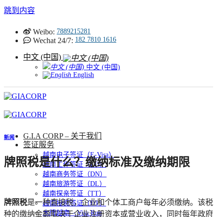
跳到内容
Weibo:
7889215281
182 7810 1616
Wechat 24/7:
中文 (中国)
中文 (中国)
English
G.I.A CORP – 关于我们
新闻
签证服务
越南电子签证（E-Visa）
牌照税是什么？缴纳标准及缴纳期限
越南工作签证（LĐ）
越南商务签证（DN）
越南旅游签证（DL）
越南探亲签证（TT）
牌照税
是一种直接税，企业和个体工商户每年必须缴纳。该税
越南投资签证（ĐT）
木牌越南 – Visa Run
种的缴纳金额取决于企业注册资本或营业收入，同时每年政府