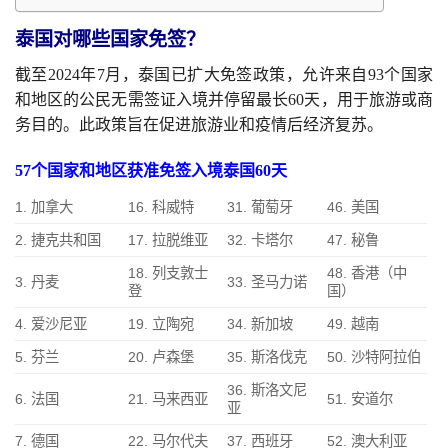
泰国对哪些国家免签？
截至2024年7月，泰国已扩大免签政策，允许来自93个国家
和地区的公民无需签证入境并停留最长60天，用于旅游或商
务目的。此政策旨在促进旅游业和疫情后经济复苏。
57个国家和地区获准免签入境泰国60天
1. 加拿大
16. 科威特
31. 葡萄牙
46. 美国
2. 捷克共和国
17. 拉脱维亚
32. 卡塔尔
47. 秘鲁
18. 列支敦士
48. 香港（中
3. 丹麦
33. 圣马力诺
登
国）
4. 爱沙尼亚
19. 立陶宛
34. 新加坡
49. 越南
5. 芬兰
20. 卢森堡
35. 斯洛伐克
50. 沙特阿拉伯
36. 斯洛文尼
6. 法国
21. 马来西亚
51. 安道尔
亚
7. 德国
22. 马尔代夫
37. 西班牙
52. 澳大利亚