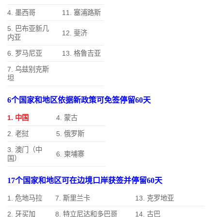
4. 墨西哥
11. 塞浦路斯
5. 巴布亚新几
12. 斐济
内亚
6. 罗马尼亚
13. 格鲁吉亚
7. 乌兹别克斯
坦
6个国家和地区依据新政策可免签停留60天
1. 中国
4. 蒙古
2. 老挝
5. 俄罗斯
3. 澳门（中
6. 柬埔寨
国）
17个国家和地区可在边境口岸获签并停留60天
1. 危地马拉
7. 斯里兰卡
13. 克罗地亚
2. 牙买加
8. 特立尼达和多巴哥
14. 古巴