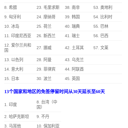
8. 希腊
23. 毛里求斯
38. 南非
53. 奥地利
9. 匈牙利
24. 摩纳哥
39. 韩国
54. 比利时
10. 冰岛
25. 荷兰
40. 瑞典
55. 巴林
11. 印度尼西亚
26. 新西兰
41. 瑞士
56. 巴西
12. 爱尔兰共和
27. 挪威
42. 土耳其
57. 文莱
国
13. 以色列
28. 阿曼
43. 乌克兰
14. 意大利
29. 菲律宾
44. 阿联酋
15. 日本
30. 波兰
45. 英国
13个国家和地区的免签停留时间从30天延长至60天
8. 台湾（中
1. 印度
国）
2. 哈萨克斯坦
9. 不丹
3. 马耳他
10. 保加利亚