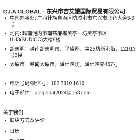
G.I.A GLOBAL - 东兴市吉艾娥国际贸易有限公司
中国办事处: 广西壮族自治区防城港市东兴市北仑大道3-9
号
河内: 越南河内市南慈廉郡美亭一坊美亭市区
HH3(SUDICO)大楼8楼
胡志明：越南胡志明市、平盛郡、第25坊新港街、121/13
号3楼
太原市：越南太原市，潘廷逢坊，潘廷逢路467号
电话号码/微信号：182 7810 1616
电子邮件：giaglobal2024@163.com
关于我们
联络方式及评论
日历