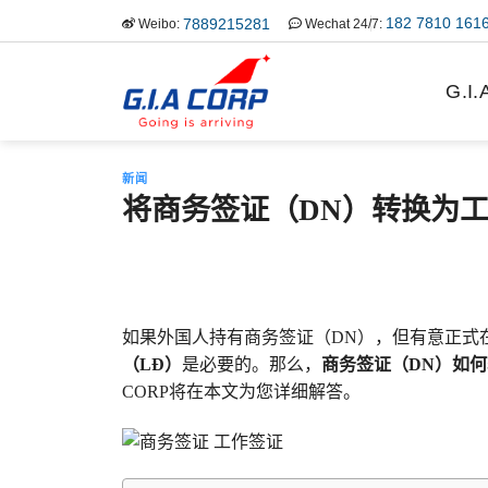
跳
182 7810 161
7889215281
Weibo:
Wechat 24/7:
到
内
G.I
容
新闻
将商务签证（DN）转换为工
如果外国人持有商务签证（DN），但有意正式
（LĐ）
是必要的。那么，
商务签证（DN）如何
CORP将在本文为您详细解答。