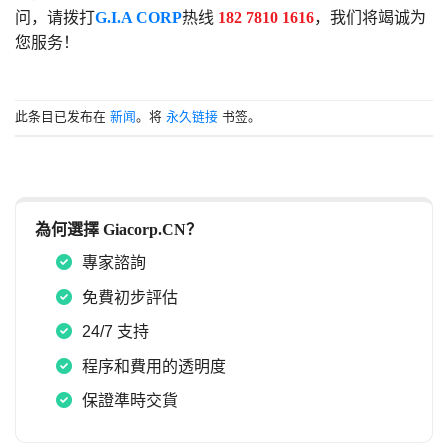
问，请拨打
G.I.A CORP
热线
182 7810 1616
，我们将竭诚为
您服务！
此条目已发布在
新闻
。将
永久链接
书签。
為何選擇 Giacorp.CN？
專家諮詢
免費初步評估
24/7 支持
程序和費用的透明度
保證準時交貨