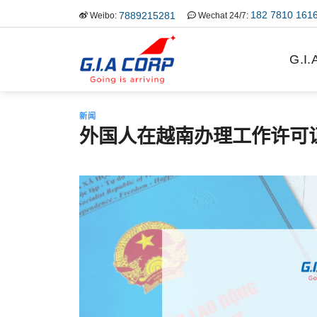
跳
182 7810 161
7889215281
Weibo:
Wechat 24/7:
到
内
G.I
容
新闻
外国人在越南办理工作许可