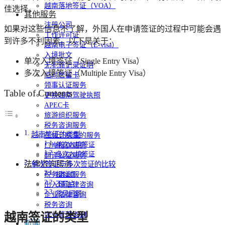
越南落地签证（VOA）
佳选择。
其他服务
注册公司
如果对这些信息不了解，外国人在申请签证的过程中可能会遇
工作许可证
到许多不利因素。以下是关于：
越南电子签证（E-visa）
入境批文
单次入境签证（Single Entry Visa）
无犯罪记录证明
多次入境签证（Multiple Entry Visa）
临时居留卡
领事认证服务
Table of Contents
更换越南驾驶执照
APEC卡
旅游组织服务
税务咨询服务
越南签证的类型
在线订机票的服务
单次入境签证
口岸接送服务
多次入境签证
翻译公证服务
法律咨询服务
单次签证与多次签证的比较
相似点
税务咨询服务
不同点
出入境法律咨询
常见问题
企业法律咨询
税务咨询
企业管理咨询
越南签证的类型
新闻