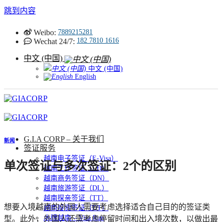
跳到内容
Weibo:
7889215281
182 7810 1616
Wechat 24/7:
中文 (中国)
中文 (中国)
English
G.I.A CORP – 关于我们
新闻
签证服务
越南电子签证（E-Visa）
单次签证与多次签证：2个的区别
越南工作签证（LĐ）
越南商务签证（DN）
越南旅游签证（DL）
越南探亲签证（TT）
想要入境越南的外国人需要考虑选择适合自己目的的签证类
越南投资签证（ĐT）
木牌越南 – Visa Run
型。此外，外国人还需考虑停留时间和出入境次数，以做出最